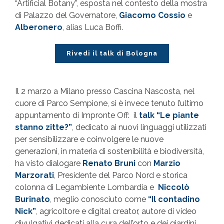
“Artificial Botany”, esposta nel contesto della mostra
di Palazzo del Governatore,
Giacomo Cossio
e
Alberonero
, alias Luca Boffi.
Rivedi il talk di Bologna
Il 2 marzo a Milano presso Cascina Nascosta, nel
cuore di Parco Sempione, si è invece tenuto l’ultimo
appuntamento di Impronte Off: il
talk “Le piante
stanno zitte?”
, dedicato ai nuovi linguaggi utilizzati
per sensibilizzare e coinvolgere le nuove
generazioni, in materia di sostenibilità e biodiversità,
ha visto dialogare
Renato Bruni
con
Marzio
Marzorati
, Presidente del Parco Nord e storica
colonna di Legambiente Lombardia e
Niccolò
Burinato
, meglio conosciuto come
“Il contadino
Nick”
, agricoltore e digital creator, autore di video
divulgativi dedicati alla cura dell’orto e dei giardini,