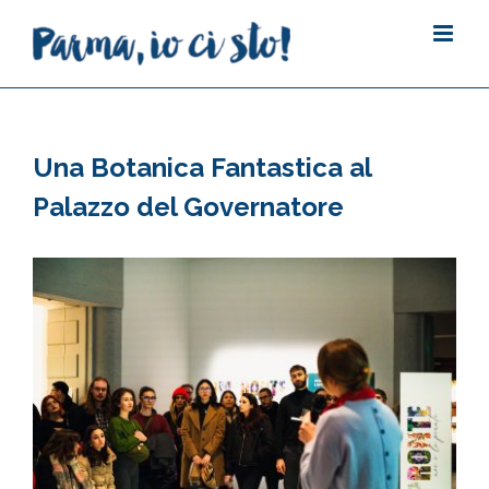
Salta
al
contenuto
Una Botanica Fantastica al
Palazzo del Governatore
Ingrandisci
immagine