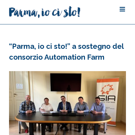
Salta
al
contenuto
“Parma, io ci sto!” a sostegno del
consorzio Automation Farm
Ingrandisci
immagine