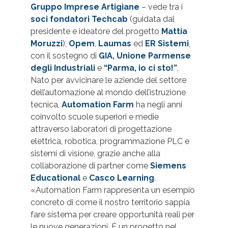
Gruppo Imprese Artigiane
– vede tra i
soci fondatori Techcab
(guidata dal
presidente e ideatore del progetto
Mattia
Moruzzi
),
Opem
,
Laumas
ed
ER Sistemi
,
con il sostegno di
GIA, Unione Parmense
degli Industriali
e
“Parma, io ci sto!”
.
Nato per avvicinare le aziende del settore
dell’automazione al mondo dell’istruzione
tecnica,
Automation Farm
ha negli anni
coinvolto scuole superiori e medie
attraverso laboratori di progettazione
elettrica, robotica, programmazione PLC e
sistemi di visione, grazie anche alla
collaborazione di partner come
Siemens
Educational
e
Casco Learning
.
«Automation Farm rappresenta un esempio
concreto di come il nostro territorio sappia
fare sistema per creare opportunità reali per
le nuove generazioni. È un progetto nel