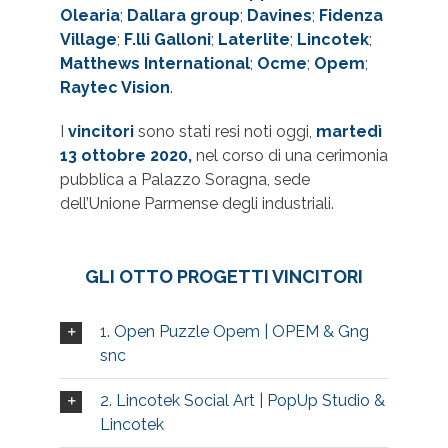
Olearia
;
Dallara group
;
Davines
;
Fidenza
Village
;
F.lli Galloni
;
Laterlite
;
Lincotek
;
Matthews International
;
Ocme
;
Opem
;
Raytec Vision
.
I
vincitori
sono stati resi noti oggi,
martedì
13 ottobre 2020,
nel corso di una cerimonia
pubblica a Palazzo Soragna, sede
dell’Unione Parmense degli industriali.
GLI OTTO PROGETTI VINCITORI
1. Open Puzzle Opem | OPEM & Gng
snc
2. Lincotek Social Art | PopUp Studio &
Lincotek