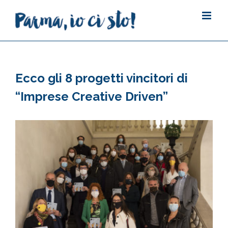
Salta
al
contenuto
Ecco gli 8 progetti vincitori di
“Imprese Creative Driven”
Ingrandisci
immagine