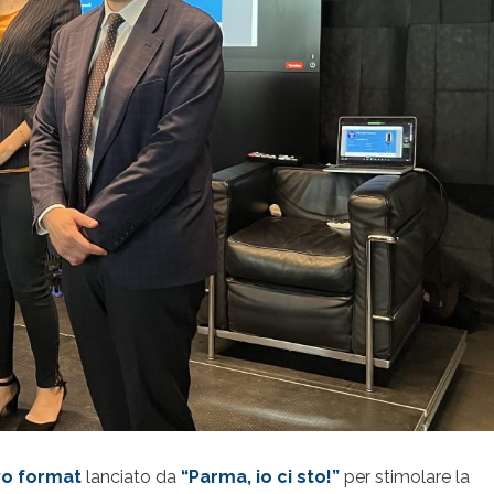
o format
lanciato da
“Parma, io ci sto!”
per stimolare la