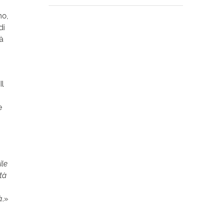
mo,
di
à
 Il
e
ile
tà
à
.»