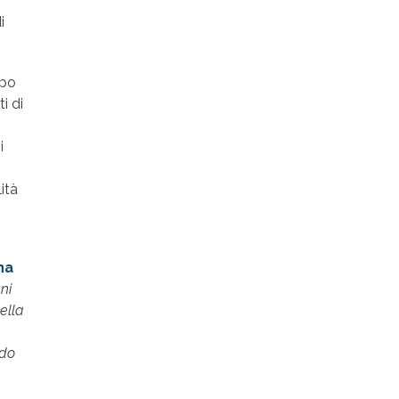
i
ppo
i di
i
ità
na
ni
ella
ndo