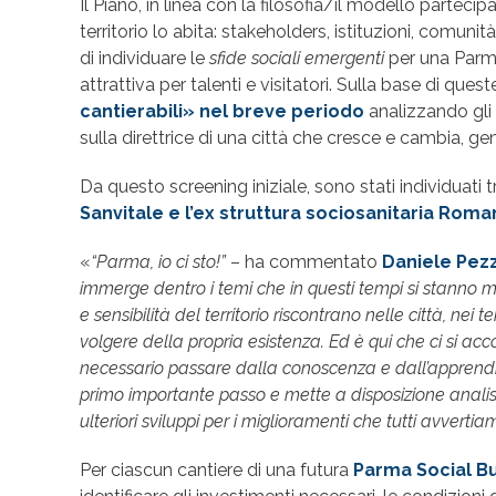
Il Piano, in linea con la filosofia/il modello partecipa
territorio lo abita: stakeholders, istituzioni, comun
di individuare le
sfide sociali emergenti
per una Parma 
attrattiva per talenti e visitatori. Sulla base di ques
cantierabili» nel breve periodo
analizzando gli 
sulla direttrice di una città che cresce e cambia, g
Da questo screening iniziale, sono stati individuati tr
Sanvitale e l’ex struttura sociosanitaria Roma
«
“Parma, io ci sto!”
– ha commentato
Daniele Pezz
immerge dentro i temi che in questi tempi si stanno m
e sensibilità del territorio riscontrano nelle città, nei
volgere della propria esistenza. Ed è qui che ci si a
necessario passare dalla conoscenza e dall’appren
primo importante passo e mette a disposizione analisi
ulteriori sviluppi per i miglioramenti che tutti avvertia
Per ciascun cantiere di una futura
Parma Social Bu