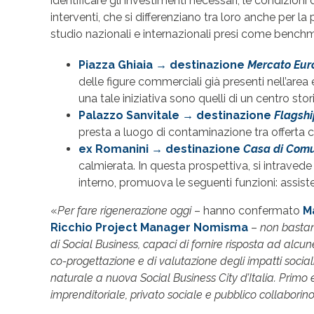
identificare gli investimenti necessari, le condizioni 
interventi, che si differenziano tra loro anche per la
studio nazionali e internazionali presi come benchm
Piazza Ghiaia
→ destinazione
Mercato Eur
delle figure commerciali già presenti nell’area 
una tale iniziativa sono quelli di un centro stor
Palazzo Sanvitale
→ destinazione
Flagshi
presta a luogo di contaminazione tra offerta c
ex Romanini
→ destinazione
Casa di Comu
calmierata. In questa prospettiva, si intravede
interno, promuova le seguenti funzioni: assiste
«
Per fare rigenerazione oggi
– hanno confermato
M
Ricchio Project Manager Nomisma
–
non bastano
di Social Business, capaci di fornire risposta ad alcu
co-progettazione e di valutazione degli impatti social
naturale a nuova Social Business City d’Italia. Primo e
imprenditoriale, privato sociale e pubblico collaborino