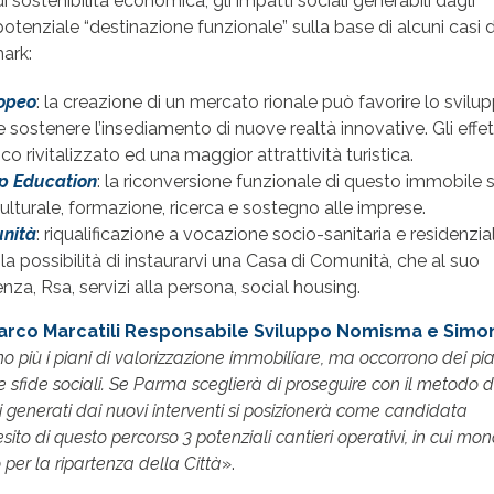
di sostenibilità economica, gli impatti sociali generabili dagli
 potenziale “destinazione funzionale” sulla base di alcuni casi d
ark:
opeo
: la creazione di un mercato rionale può favorire lo svilu
e sostenere l’insediamento di nuove realtà innovative. Gli effett
ico rivitalizzato ed una maggior attrattività turistica.
p Education
: la riconversione funzionale di questo immobile s
ulturale, formazione, ricerca e sostegno alle imprese.
nità
: riqualificazione a vocazione socio-sanitaria e residenzial
 la possibilità di instaurarvi una Casa di Comunità, che al suo
nza, Rsa, servizi alla persona, social housing.
arco Marcatili Responsabile Sviluppo Nomisma e Simo
 più i piani di valorizzazione immobiliare, ma occorrono dei pia
ne sfide sociali. Se Parma sceglierà di proseguire con il metodo d
i generati dai nuovi interventi si posizionerà come candidata
sito di questo percorso 3 potenziali cantieri operativi, in cui mo
 per la ripartenza della Città
».