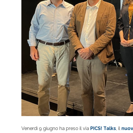
Venerdì 9 giugno ha preso il via
PICS! Talks
, il
nuov