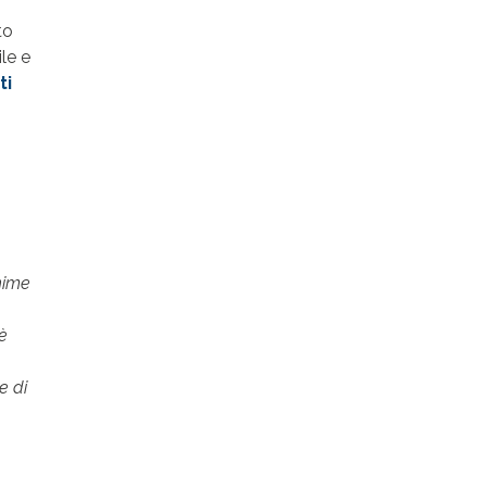
to
le e
ti
anime
 è
e di