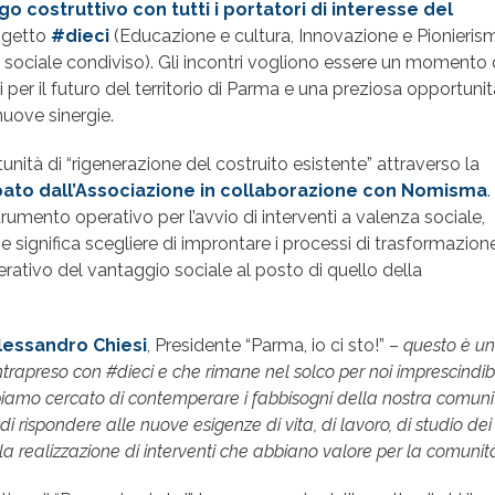
go costruttivo con tutti i portatori di interesse del
rogetto
#dieci
(Educazione e cultura, Innovazione e Pionieris
re sociale condiviso). Gli incontri vogliono essere un momento 
er il futuro del territorio di Parma e una preziosa opportunit
nuove sinergie.
nità di “rigenerazione del costruito esistente” attraverso la
pato dall’Associazione in collaborazione con Nomisma
.
rumento operativo per l’avvio di interventi a valenza sociale,
e significa scegliere di improntare i processi di trasformazion
erativo del vantaggio sociale al posto di quello della
lessandro Chiesi
, Presidente “Parma, io ci sto!” –
questo è un
ntrapreso con #dieci e che rimane nel solco per noi imprescindib
bbiamo cercato di contemperare i fabbisogni della nostra comuni
i rispondere alle nuove esigenze di vita, di lavoro, di studio dei
alla realizzazione di interventi che abbiano valore per la comunit