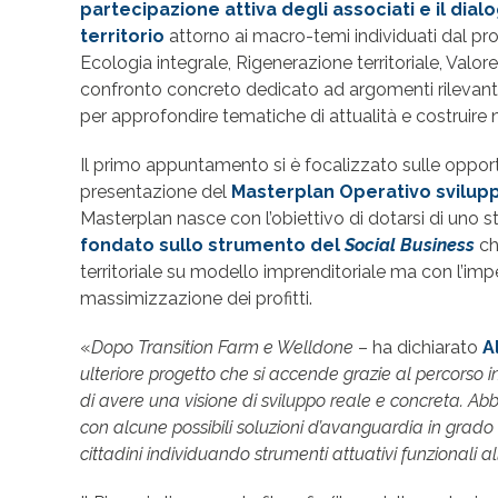
partecipazione attiva degli associati e il dialo
territorio
attorno ai macro-temi individuati dal p
Ecologia integrale, Rigenerazione territoriale, Valo
confronto concreto dedicato ad argomenti rilevanti p
per approfondire tematiche di attualità e costruire 
Il primo appuntamento si è focalizzato sulle opportu
presentazione del
Masterplan Operativo svilup
Masterplan nasce con l’obiettivo di dotarsi di uno st
fondato sullo strumento del
Social Business
ch
territoriale su modello imprenditoriale ma con l’imp
massimizzazione dei profitti.
«
Dopo Transition Farm e Welldone
– ha dichiarato
A
ulteriore progetto che si accende grazie al percorso i
di avere una visione di sviluppo reale e concreta. A
con alcune possibili soluzioni d’avanguardia in grado d
cittadini individuando strumenti attuativi funzionali 