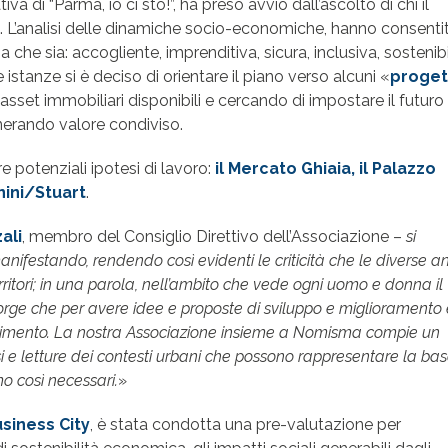
tiva di “Parma, io ci sto!”, ha preso avvio dall’ascolto di chi il
ità. L’analisi delle dinamiche socio-economiche, hanno consenti
che sia: accogliente, imprenditiva, sicura, inclusiva, sostenibi
te istanze si è deciso di orientare il piano verso alcuni «
proget
asset immobiliari disponibili e cercando di impostare il futuro
enerando valore condiviso.
e potenziali ipotesi di lavoro:
il Mercato Ghiaia, il Palazzo
nini/Stuart
.
ali
, membro del Consiglio Direttivo dell’Associazione –
si
anifestando, rendendo così evidenti le criticità che le diverse 
 territori; in una parola, nell’ambito che vede ogni uomo e donna il
ccorge che per avere idee e proposte di sviluppo e miglioramento
dimento. La nostra Associazione insieme a Nomisma compie un
 e letture dei contesti urbani che possono rappresentare la bas
mo così necessari.
»
siness City
, è stata condotta una pre-valutazione per