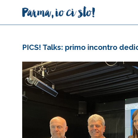
Salta
al
contenuto
PICS! Talks: primo incontro dedic
Ingrandisci
immagine