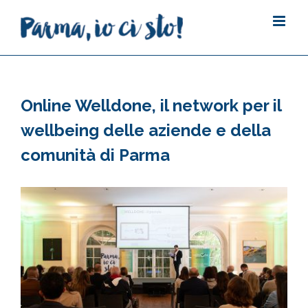
Salta
al
contenuto
Online Welldone, il network per il
wellbeing delle aziende e della
comunità di Parma
Ingrandisci
immagine